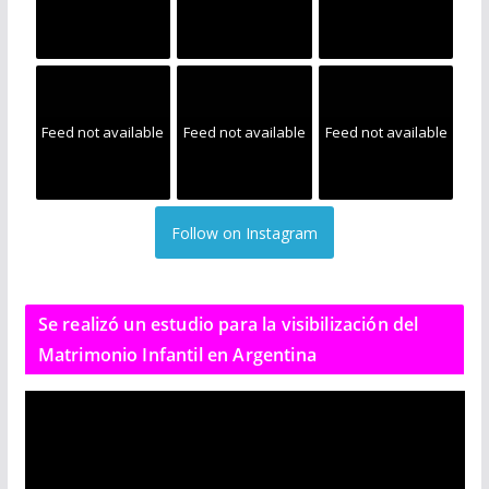
Feed not available
Feed not available
Feed not available
Follow on Instagram
Se realizó un estudio para la visibilización del
Matrimonio Infantil en Argentina
R
e
p
r