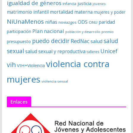
igualdad de géneros
justicia
infancia
jóvenes
matrimonio infantil
mortalidad materna
mujeres y poder
NiUnaMenos
niñas
ODS
paridad
noviazgos
ONU
Plan nacional
participación
premio
población y desarrollo
puedo decidir
salud
RedNac
salud
presupuesto
sexual
Unicef
salud sexual y reproductiva
talleres
violencia contra
vih
VIH+Violencia
mujeres
violencia sexual
Enlaces