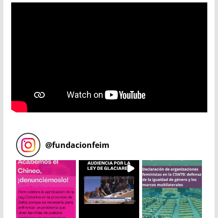
@
fundacionfeim