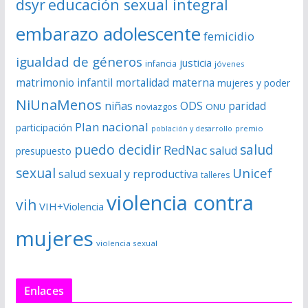
dsyr
educación sexual integral
embarazo adolescente
femicidio
igualdad de géneros
justicia
infancia
jóvenes
matrimonio infantil
mortalidad materna
mujeres y poder
NiUnaMenos
niñas
ODS
paridad
noviazgos
ONU
Plan nacional
participación
premio
población y desarrollo
puedo decidir
salud
RedNac
salud
presupuesto
sexual
Unicef
salud sexual y reproductiva
talleres
violencia contra
vih
VIH+Violencia
mujeres
violencia sexual
Enlaces