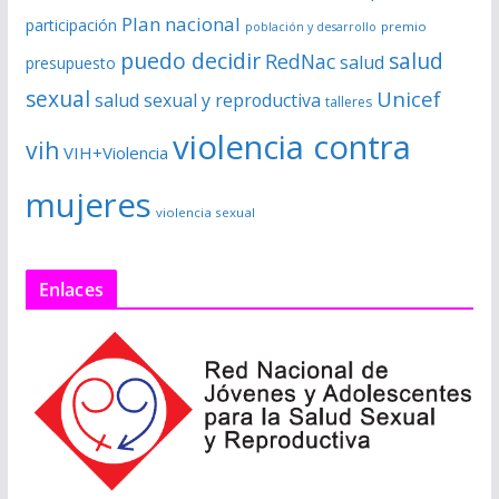
Plan nacional
participación
premio
población y desarrollo
puedo decidir
salud
RedNac
salud
presupuesto
sexual
Unicef
salud sexual y reproductiva
talleres
violencia contra
vih
VIH+Violencia
mujeres
violencia sexual
Enlaces