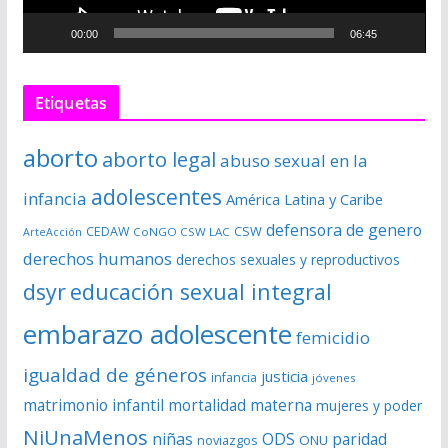
c
00:00
06:45
t
o
r
Etiquetas
d
e
aborto
aborto legal
abuso sexual en la
v
í
adolescentes
infancia
América Latina y Caribe
d
defensora de genero
CSW
CEDAW
CoNGO CSW LAC
ArteAcción
e
derechos humanos
derechos sexuales y reproductivos
o
dsyr
educación sexual integral
embarazo adolescente
femicidio
igualdad de géneros
justicia
infancia
jóvenes
matrimonio infantil
mortalidad materna
mujeres y poder
NiUnaMenos
niñas
ODS
paridad
noviazgos
ONU