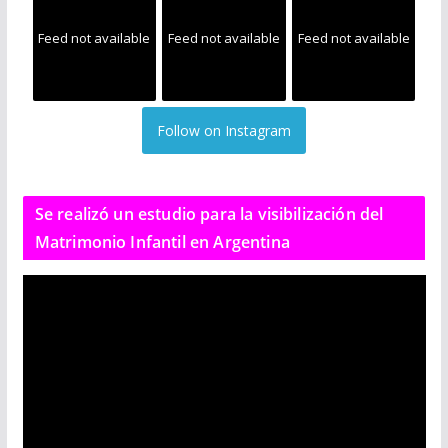
Feed not available
Feed not available
Feed not available
Follow on Instagram
Se realizó un estudio para la visibilización del
Matrimonio Infantil en Argentina
R
e
p
r
o
d
u