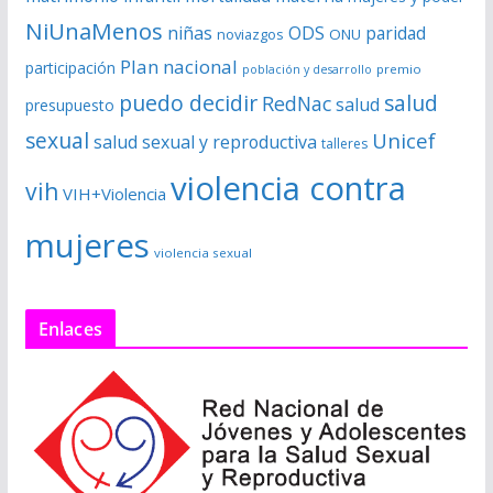
NiUnaMenos
niñas
ODS
paridad
noviazgos
ONU
Plan nacional
participación
premio
población y desarrollo
puedo decidir
salud
RedNac
salud
presupuesto
sexual
Unicef
salud sexual y reproductiva
talleres
violencia contra
vih
VIH+Violencia
mujeres
violencia sexual
Enlaces