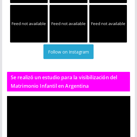
Feed not available
Feed not available
Feed not available
Follow on Instagram
Se realizó un estudio para la visibilización del
Matrimonio Infantil en Argentina
R
e
p
r
o