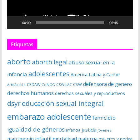
d
u
c
00:00
06:45
t
o
r
Etiquetas
d
e
aborto
aborto legal
abuso sexual en la
v
í
adolescentes
infancia
América Latina y Caribe
d
defensora de genero
CSW
CEDAW
CoNGO CSW LAC
ArteAcción
e
derechos humanos
derechos sexuales y reproductivos
o
dsyr
educación sexual integral
embarazo adolescente
femicidio
igualdad de géneros
justicia
infancia
jóvenes
matrimonio infantil
mortalidad materna
mujeres y poder