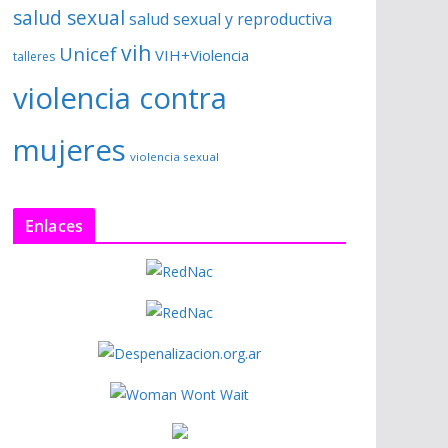
salud sexual
salud sexual y reproductiva
vih
Unicef
VIH+Violencia
talleres
violencia contra
mujeres
violencia sexual
Enlaces