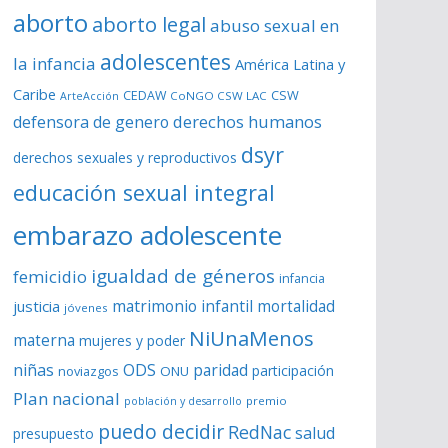
aborto
aborto legal
abuso sexual en
adolescentes
la infancia
América Latina y
Caribe
CSW
CEDAW
CoNGO CSW LAC
ArteAcción
derechos humanos
defensora de genero
dsyr
derechos sexuales y reproductivos
educación sexual integral
embarazo adolescente
igualdad de géneros
femicidio
infancia
matrimonio infantil
justicia
mortalidad
jóvenes
NiUnaMenos
materna
mujeres y poder
niñas
ODS
paridad
participación
noviazgos
ONU
Plan nacional
premio
población y desarrollo
puedo decidir
RedNac
salud
presupuesto