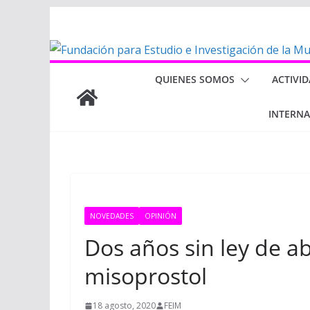
Saltar
al
contenido
QUIENES SOMOS
ACTIVI
INTERN
NOVEDADES
OPINIÓN
Dos años sin ley de a
misoprostol
18 agosto, 2020
FEIM