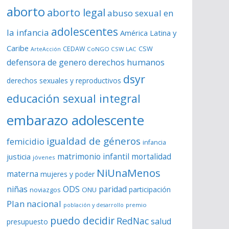
aborto
aborto legal
abuso sexual en
adolescentes
la infancia
América Latina y
Caribe
CSW
CEDAW
CoNGO CSW LAC
ArteAcción
derechos humanos
defensora de genero
dsyr
derechos sexuales y reproductivos
educación sexual integral
embarazo adolescente
igualdad de géneros
femicidio
infancia
matrimonio infantil
justicia
mortalidad
jóvenes
NiUnaMenos
materna
mujeres y poder
niñas
ODS
paridad
participación
noviazgos
ONU
Plan nacional
premio
población y desarrollo
puedo decidir
RedNac
salud
presupuesto