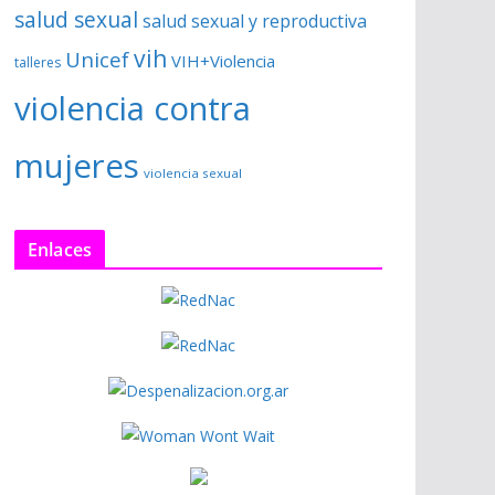
salud sexual
salud sexual y reproductiva
vih
Unicef
VIH+Violencia
talleres
violencia contra
mujeres
violencia sexual
Enlaces