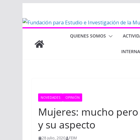
Saltar
al
contenido
QUIENES SOMOS
ACTIVI
INTERN
NOVEDADES
OPINIÓN
Mujeres: mucho pero
y su aspecto
28 julio, 2020
FEIM