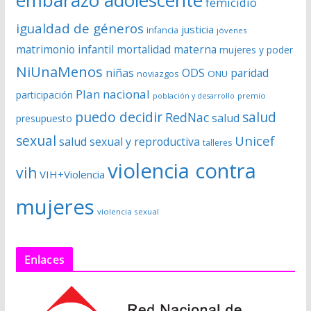
embarazo adolescente
femicidio
igualdad de géneros
justicia
infancia
jóvenes
matrimonio infantil
mortalidad materna
mujeres y poder
NiUnaMenos
niñas
ODS
paridad
noviazgos
ONU
Plan nacional
participación
premio
población y desarrollo
puedo decidir
salud
RedNac
salud
presupuesto
sexual
Unicef
salud sexual y reproductiva
talleres
violencia contra
vih
VIH+Violencia
mujeres
violencia sexual
Enlaces