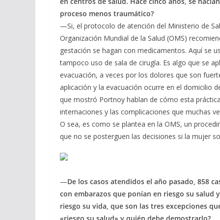
en centros de salud. Hace cinco años, se hacían
proceso menos traumático?
—Si, el protocolo de atención del Ministerio de S
Organización Mundial de la Salud (OMS) recomiend
gestación se hagan con medicamentos. Aquí se usa 
tampoco uso de sala de cirugía. Es algo que se apli
evacuación, a veces por los dolores que son fuer
aplicación y la evacuación ocurre en el domicilio
que mostró Portnoy hablan de cómo esta práctica c
internaciones y las complicaciones que muchas v
O sea, es como se plantea en la OMS, un procedim
que no se posterguen las decisiones si la mujer sol
—
De los casos atendidos el año pasado, 858 ca
con embarazos que ponían en riesgo su salud 
riesgo su vida, que son las tres excepciones q
«riesgo su salud» y quién debe demostrarlo?