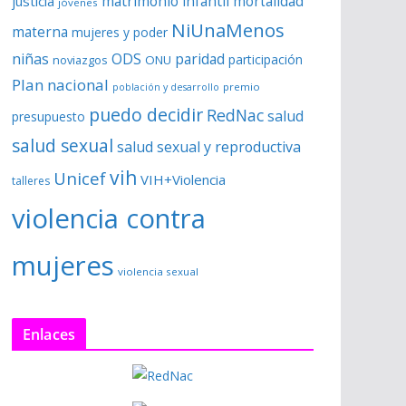
matrimonio infantil
justicia
mortalidad
jóvenes
NiUnaMenos
materna
mujeres y poder
niñas
ODS
paridad
participación
noviazgos
ONU
Plan nacional
premio
población y desarrollo
puedo decidir
RedNac
salud
presupuesto
salud sexual
salud sexual y reproductiva
vih
Unicef
VIH+Violencia
talleres
violencia contra
mujeres
violencia sexual
Enlaces