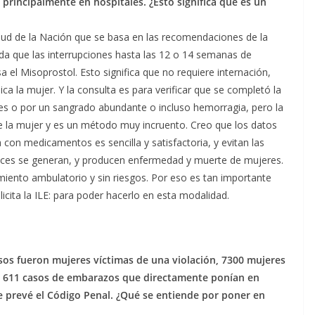
 principalmente en hospitales. ¿Esto significa que es un
alud de la Nación que se basa en las recomendaciones de la
a que las interrupciones hasta las 12 o 14 semanas de
el Misoprostol. Esto significa que no requiere internación,
ca la mujer. Y la consulta es para verificar que se completó la
tes o por un sangrado abundante o incluso hemorragia, pero la
 de la mujer y es un método muy incruento. Creo que los datos
on medicamentos es sencilla y satisfactoria, y evitan las
eces se generan, y producen enfermedad y muerte de mujeres.
iento ambulatorio y sin riesgos. Por eso es tan importante
icita la ILE: para poder hacerlo en esta modalidad.
sos fueron mujeres víctimas de una violación, 7300 mujeres
y 611 casos de embarazos que directamente ponían en
ue prevé el Código Penal. ¿Qué se entiende por poner en