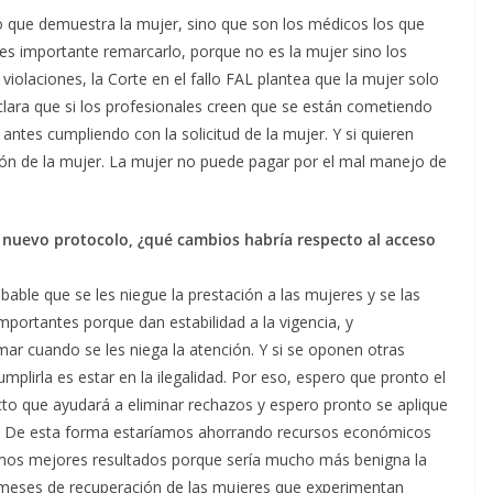
go que demuestra la mujer, sino que son los médicos los que
o es importante remarcarlo, porque no es la mujer sino los
violaciones, la Corte en el fallo FAL plantea que la mujer solo
clara que si los profesionales creen que se están cometiendo
antes cumpliendo con la solicitud de la mujer. Y si quieren
ción de la mujer. La mujer no puede pagar por el mal manejo de
al nuevo protocolo, ¿qué cambios habría respecto al acceso
able que se les niegue la prestación a las mujeres y se las
portantes porque dan estabilidad a la vigencia, y
ar cuando se les niega la atención. Y si se oponen otras
mplirla es estar en la ilegalidad. Por eso, espero que pronto el
cto que ayudará a eliminar rechazos y espero pronto se aplique
es. De esta forma estaríamos ahorrando recursos económicos
íamos mejores resultados porque sería mucho más benigna la
 meses de recuperación de las mujeres que experimentan