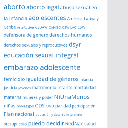
aborto
aborto legal
abuso sexual en
adolescentes
la infancia
América Latina y
Caribe
CSW
CEDAW
CoNGO CSW LAC
ArteAcción
derechos humanos
defensora de genero
dsyr
derechos sexuales y reproductivos
educación sexual integral
embarazo adolescente
igualdad de géneros
femicidio
infancia
matrimonio infantil
justicia
mortalidad
jóvenes
NiUnaMenos
materna
mujeres y poder
niñas
ODS
paridad
participación
noviazgos
ONU
Plan nacional
premio
población y desarrollo
puedo decidir
RedNac
salud
presupuesto