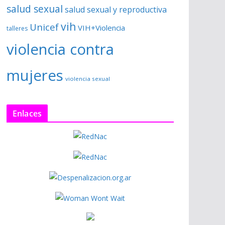
salud sexual
salud sexual y reproductiva
vih
Unicef
VIH+Violencia
talleres
violencia contra
mujeres
violencia sexual
Enlaces