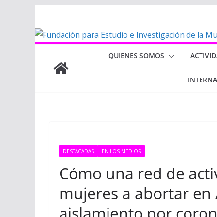
Saltar
al
contenido
QUIENES SOMOS
ACTIVI
INTERN
DESTACADAS
EN LOS MEDIOS
Cómo una red de activ
mujeres a abortar en 
aislamiento por coron