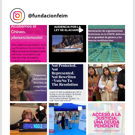
@
fundacionfeim