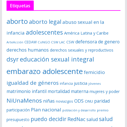
r
Etiquetas
d
e
aborto
aborto legal
abuso sexual en la
v
í
adolescentes
infancia
América Latina y Caribe
d
defensora de genero
CSW
CEDAW
CoNGO CSW LAC
ArteAcción
e
derechos humanos
derechos sexuales y reproductivos
o
dsyr
educación sexual integral
embarazo adolescente
femicidio
igualdad de géneros
justicia
infancia
jóvenes
matrimonio infantil
mortalidad materna
mujeres y poder
NiUnaMenos
niñas
ODS
paridad
noviazgos
ONU
Plan nacional
participación
premio
población y desarrollo
puedo decidir
salud
RedNac
salud
presupuesto