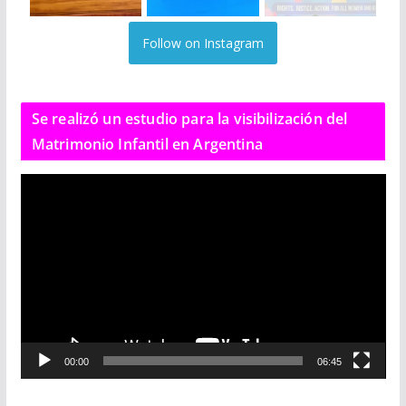
Follow on Instagram
Se realizó un estudio para la visibilización del
Matrimonio Infantil en Argentina
R
e
p
r
o
d
u
c
00:00
06:45
t
o