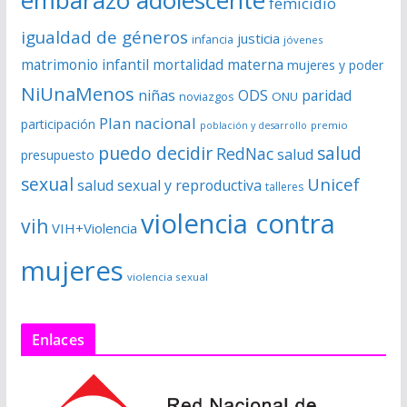
femicidio
igualdad de géneros
justicia
infancia
jóvenes
matrimonio infantil
mortalidad materna
mujeres y poder
NiUnaMenos
niñas
ODS
paridad
noviazgos
ONU
Plan nacional
participación
premio
población y desarrollo
puedo decidir
salud
RedNac
salud
presupuesto
sexual
Unicef
salud sexual y reproductiva
talleres
violencia contra
vih
VIH+Violencia
mujeres
violencia sexual
Enlaces