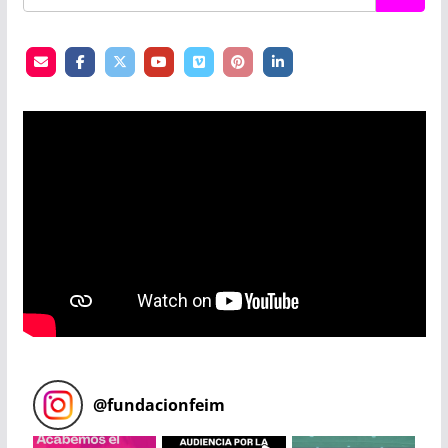
@
fundacionfeim