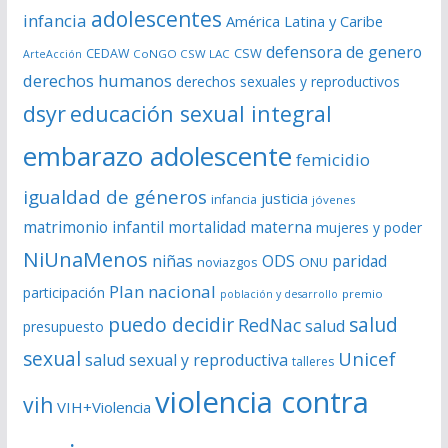
í
adolescentes
infancia
América Latina y Caribe
d
defensora de genero
CSW
CEDAW
CoNGO CSW LAC
ArteAcción
e
derechos humanos
derechos sexuales y reproductivos
o
dsyr
educación sexual integral
embarazo adolescente
femicidio
igualdad de géneros
justicia
infancia
jóvenes
matrimonio infantil
mortalidad materna
mujeres y poder
NiUnaMenos
niñas
ODS
paridad
noviazgos
ONU
Plan nacional
participación
premio
población y desarrollo
puedo decidir
salud
RedNac
salud
presupuesto
sexual
Unicef
salud sexual y reproductiva
talleres
violencia contra
vih
VIH+Violencia