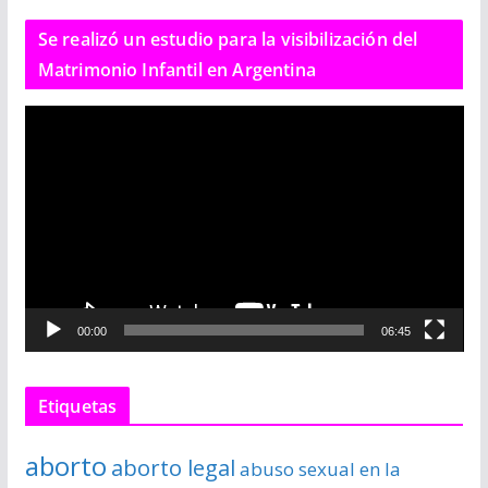
Se realizó un estudio para la visibilización del
Matrimonio Infantil en Argentina
R
e
p
r
o
d
u
c
00:00
06:45
t
o
r
Etiquetas
d
e
aborto
aborto legal
abuso sexual en la
v