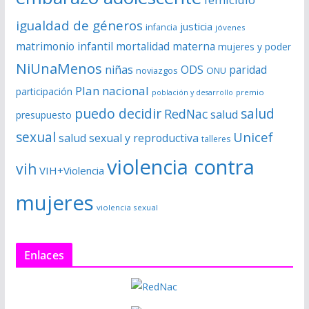
igualdad de géneros
justicia
infancia
jóvenes
matrimonio infantil
mortalidad materna
mujeres y poder
NiUnaMenos
niñas
ODS
paridad
noviazgos
ONU
Plan nacional
participación
premio
población y desarrollo
puedo decidir
salud
RedNac
salud
presupuesto
sexual
Unicef
salud sexual y reproductiva
talleres
violencia contra
vih
VIH+Violencia
mujeres
violencia sexual
Enlaces