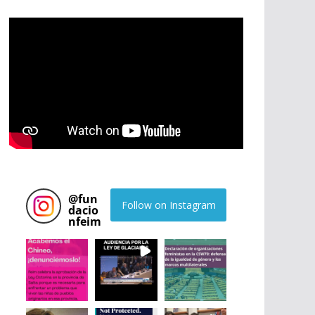
@
fun
Follow on Instagram
dacio
nfeim