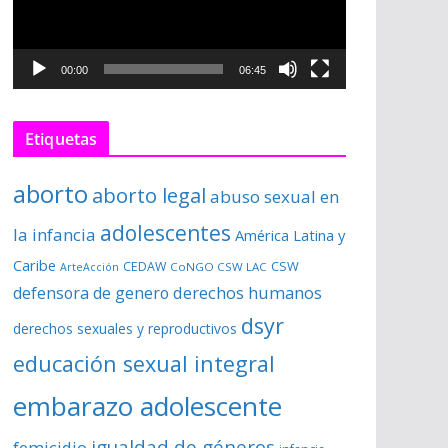
o
d
u
00:00
06:45
c
t
Etiquetas
o
r
aborto
d
aborto legal
abuso sexual en
e
adolescentes
la infancia
América Latina y
v
í
Caribe
CSW
CEDAW
CoNGO CSW LAC
ArteAcción
d
derechos humanos
defensora de genero
e
dsyr
derechos sexuales y reproductivos
o
educación sexual integral
embarazo adolescente
igualdad de géneros
femicidio