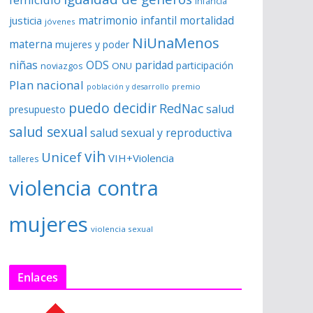
infancia
matrimonio infantil
justicia
mortalidad
jóvenes
NiUnaMenos
materna
mujeres y poder
niñas
ODS
paridad
participación
noviazgos
ONU
Plan nacional
premio
población y desarrollo
puedo decidir
RedNac
salud
presupuesto
salud sexual
salud sexual y reproductiva
vih
Unicef
VIH+Violencia
talleres
violencia contra
mujeres
violencia sexual
Enlaces