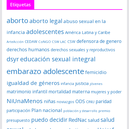
r
Etiquetas
d
e
aborto
aborto legal
abuso sexual en la
v
í
adolescentes
infancia
América Latina y Caribe
d
defensora de genero
CSW
CEDAW
CoNGO CSW LAC
ArteAcción
e
derechos humanos
derechos sexuales y reproductivos
o
dsyr
educación sexual integral
embarazo adolescente
femicidio
igualdad de géneros
justicia
infancia
jóvenes
matrimonio infantil
mortalidad materna
mujeres y poder
NiUnaMenos
niñas
ODS
paridad
noviazgos
ONU
Plan nacional
participación
premio
población y desarrollo
puedo decidir
salud
RedNac
salud
presupuesto