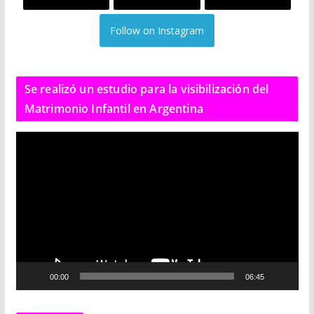
Follow on Instagram
Se realizó un estudio para la visibilización del
Matrimonio Infantil en Argentina
R
e
p
r
o
d
u
c
00:00
06:45
t
o