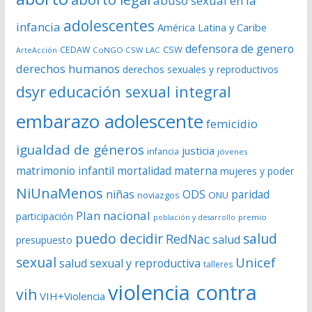
abuso sexual en la
v
í
adolescentes
infancia
América Latina y Caribe
d
defensora de genero
CSW
CEDAW
CoNGO CSW LAC
ArteAcción
e
derechos humanos
derechos sexuales y reproductivos
o
dsyr
educación sexual integral
embarazo adolescente
femicidio
igualdad de géneros
justicia
infancia
jóvenes
matrimonio infantil
mortalidad materna
mujeres y poder
NiUnaMenos
niñas
ODS
paridad
noviazgos
ONU
Plan nacional
participación
premio
población y desarrollo
puedo decidir
salud
RedNac
salud
presupuesto
sexual
Unicef
salud sexual y reproductiva
talleres
violencia contra
vih
VIH+Violencia