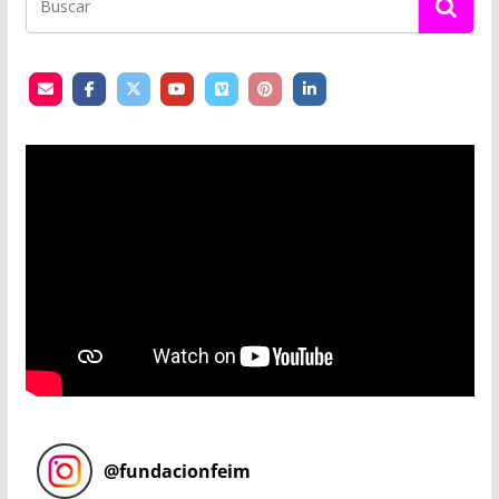
@
fundacionfeim