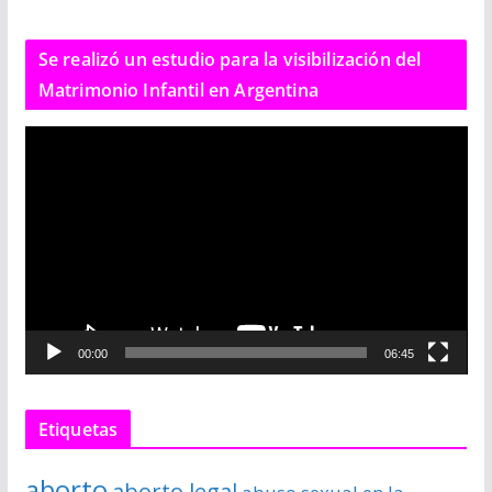
Se realizó un estudio para la visibilización del
Matrimonio Infantil en Argentina
R
e
p
r
o
d
u
c
00:00
06:45
t
o
r
Etiquetas
d
e
aborto
aborto legal