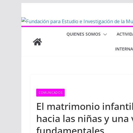
Saltar
al
contenido
QUIENES SOMOS
ACTIVI
INTERN
COMUNICADOS
El matrimonio infanti
hacia las niñas y una
fundamentales