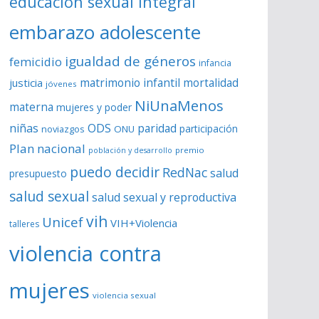
educación sexual integral
embarazo adolescente
igualdad de géneros
femicidio
infancia
matrimonio infantil
justicia
mortalidad
jóvenes
NiUnaMenos
materna
mujeres y poder
niñas
ODS
paridad
participación
noviazgos
ONU
Plan nacional
premio
población y desarrollo
puedo decidir
RedNac
salud
presupuesto
salud sexual
salud sexual y reproductiva
vih
Unicef
VIH+Violencia
talleres
violencia contra
mujeres
violencia sexual