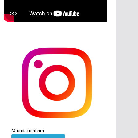
@
fundacionfeim