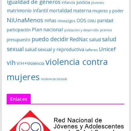
igualdad de géneros
justicia
infancia
jóvenes
matrimonio infantil
mortalidad materna
mujeres y poder
NiUnaMenos
niñas
ODS
paridad
noviazgos
ONU
Plan nacional
participación
premio
población y desarrollo
puedo decidir
salud
RedNac
salud
presupuesto
sexual
Unicef
salud sexual y reproductiva
talleres
violencia contra
vih
VIH+Violencia
mujeres
violencia sexual
Enlaces