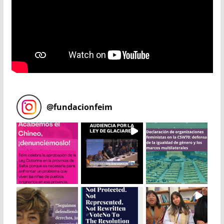
@
fundacionfeim