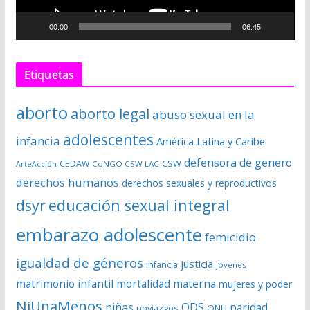
c
00:00
06:45
t
o
r
Etiquetas
d
e
aborto
aborto legal
abuso sexual en la
v
í
adolescentes
infancia
América Latina y Caribe
d
defensora de genero
CSW
CEDAW
CoNGO CSW LAC
ArteAcción
e
derechos humanos
derechos sexuales y reproductivos
o
dsyr
educación sexual integral
embarazo adolescente
femicidio
igualdad de géneros
justicia
infancia
jóvenes
matrimonio infantil
mortalidad materna
mujeres y poder
NiUnaMenos
niñas
ODS
paridad
noviazgos
ONU