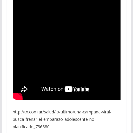
http://tn.com.ar/salud/lo-ultimo/una-campana-viral-
busca-frenar-el-embarazo-adolescente-no-
planificado_736880