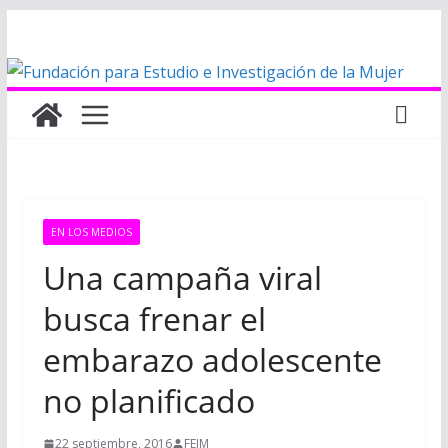
Saltar
al
contenido
EN LOS MEDIOS
Una campaña viral
busca frenar el
embarazo adolescente
no planificado
22 septiembre, 2016
FEIM