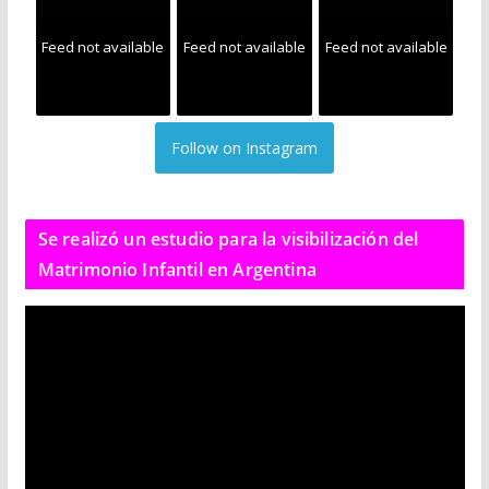
Feed not available
Feed not available
Feed not available
Follow on Instagram
Se realizó un estudio para la visibilización del
Matrimonio Infantil en Argentina
R
e
p
r
o
d
u