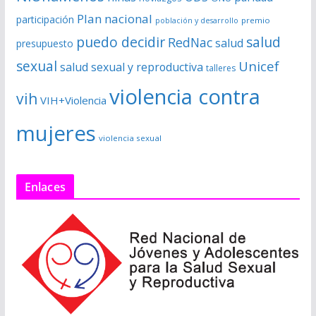
Plan nacional
participación
premio
población y desarrollo
puedo decidir
salud
RedNac
salud
presupuesto
sexual
Unicef
salud sexual y reproductiva
talleres
violencia contra
vih
VIH+Violencia
mujeres
violencia sexual
Enlaces