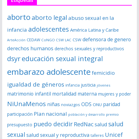
d
e
aborto
aborto legal
abuso sexual en la
v
í
adolescentes
infancia
América Latina y Caribe
d
defensora de genero
CSW
CEDAW
CoNGO CSW LAC
ArteAcción
e
derechos humanos
derechos sexuales y reproductivos
o
dsyr
educación sexual integral
embarazo adolescente
femicidio
igualdad de géneros
justicia
infancia
jóvenes
matrimonio infantil
mortalidad materna
mujeres y poder
NiUnaMenos
niñas
ODS
paridad
noviazgos
ONU
Plan nacional
participación
premio
población y desarrollo
puedo decidir
salud
RedNac
salud
presupuesto
sexual
Unicef
salud sexual y reproductiva
talleres