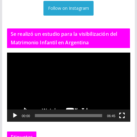
Follow on Instagram
Se realizó un estudio para la visibilización del
Matrimonio Infantil en Argentina
R
e
p
r
o
d
u
c
00:00
06:45
t
o
r
Etiquetas