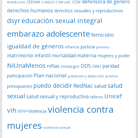
defensora de genero
CSW
CEDAW
CoNGO CSW LAC
ArteAcción
e
derechos humanos
derechos sexuales y reproductivos
o
dsyr
educación sexual integral
embarazo adolescente
femicidio
igualdad de géneros
justicia
infancia
jóvenes
matrimonio infantil
mortalidad materna
mujeres y poder
NiUnaMenos
niñas
ODS
paridad
noviazgos
ONU
Plan nacional
participación
premio
población y desarrollo
puedo decidir
salud
RedNac
salud
presupuesto
sexual
Unicef
salud sexual y reproductiva
talleres
violencia contra
vih
VIH+Violencia
mujeres
violencia sexual