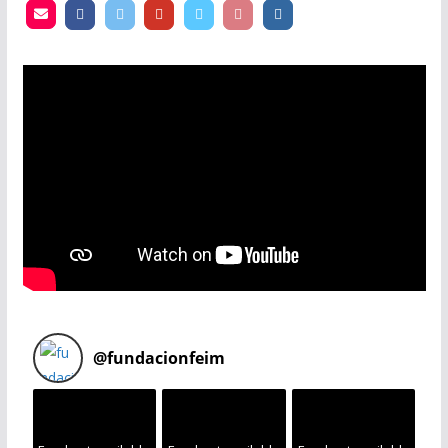
@
fundacionfeim