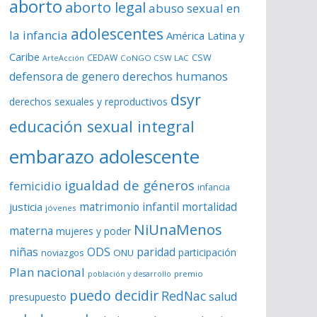
aborto
d
aborto legal
abuso sexual en
e
adolescentes
la infancia
América Latina y
v
í
Caribe
CSW
CEDAW
CoNGO CSW LAC
ArteAcción
d
derechos humanos
defensora de genero
e
dsyr
derechos sexuales y reproductivos
o
educación sexual integral
embarazo adolescente
igualdad de géneros
femicidio
infancia
matrimonio infantil
justicia
mortalidad
jóvenes
NiUnaMenos
materna
mujeres y poder
niñas
ODS
paridad
participación
noviazgos
ONU
Plan nacional
premio
población y desarrollo
puedo decidir
RedNac
salud
presupuesto