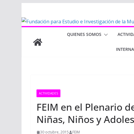
Saltar
al
contenido
QUIENES SOMOS
ACTIVI
INTERN
ACTIVIDADES
FEIM en el Plenario d
Niñas, Niños y Adole
30 octubre, 2015
FEIM