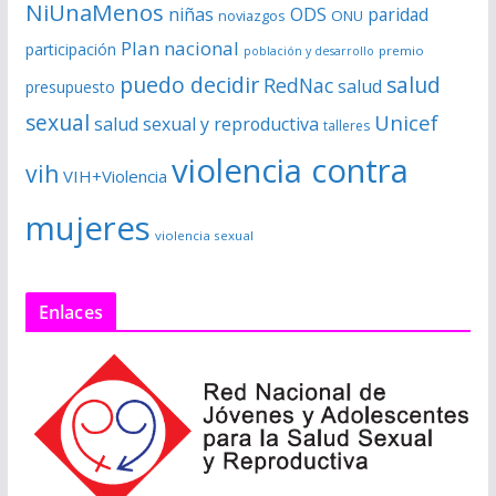
NiUnaMenos
niñas
ODS
paridad
noviazgos
ONU
Plan nacional
participación
premio
población y desarrollo
puedo decidir
salud
RedNac
salud
presupuesto
sexual
Unicef
salud sexual y reproductiva
talleres
violencia contra
vih
VIH+Violencia
mujeres
violencia sexual
Enlaces