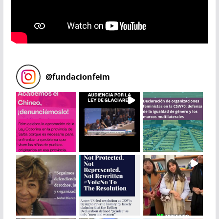
@
fundacionfeim