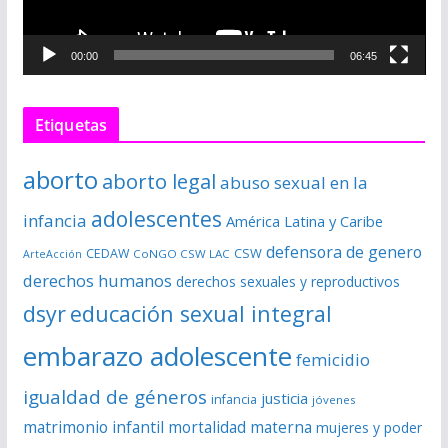
u
c
00:00
06:45
t
o
r
Etiquetas
d
e
aborto
aborto legal
abuso sexual en la
v
í
adolescentes
infancia
América Latina y Caribe
d
defensora de genero
CSW
CEDAW
CoNGO CSW LAC
ArteAcción
e
derechos humanos
derechos sexuales y reproductivos
o
dsyr
educación sexual integral
embarazo adolescente
femicidio
igualdad de géneros
justicia
infancia
jóvenes
matrimonio infantil
mortalidad materna
mujeres y poder