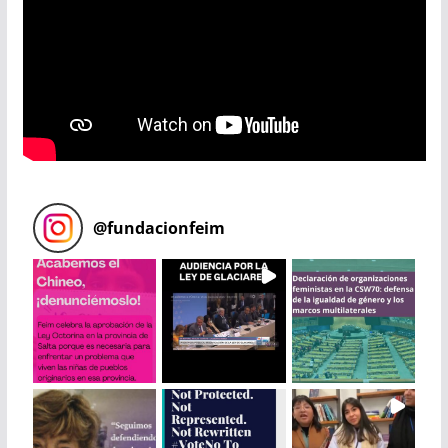
@
fundacionfeim