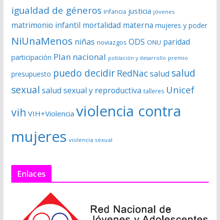
igualdad de géneros
justicia
infancia
jóvenes
matrimonio infantil
mortalidad materna
mujeres y poder
NiUnaMenos
niñas
ODS
paridad
noviazgos
ONU
Plan nacional
participación
premio
población y desarrollo
puedo decidir
salud
RedNac
salud
presupuesto
sexual
Unicef
salud sexual y reproductiva
talleres
violencia contra
vih
VIH+Violencia
mujeres
violencia sexual
Enlaces