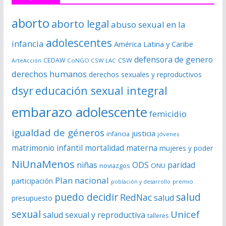
d
e
aborto
aborto legal
abuso sexual en la
v
í
adolescentes
infancia
América Latina y Caribe
d
defensora de genero
CSW
CEDAW
CoNGO CSW LAC
ArteAcción
e
derechos humanos
derechos sexuales y reproductivos
o
dsyr
educación sexual integral
embarazo adolescente
femicidio
igualdad de géneros
justicia
infancia
jóvenes
matrimonio infantil
mortalidad materna
mujeres y poder
NiUnaMenos
niñas
ODS
paridad
noviazgos
ONU
Plan nacional
participación
premio
población y desarrollo
puedo decidir
salud
RedNac
salud
presupuesto
sexual
Unicef
salud sexual y reproductiva
talleres