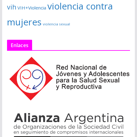
violencia contra
vih
VIH+Violencia
mujeres
violencia sexual
Enlaces