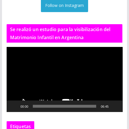
Follow on Instagram
Se realizó un estudio para la visibilización del
Matrimonio Infantil en Argentina
R
e
p
r
o
d
u
c
00:00
06:45
t
o
r
Etiquetas