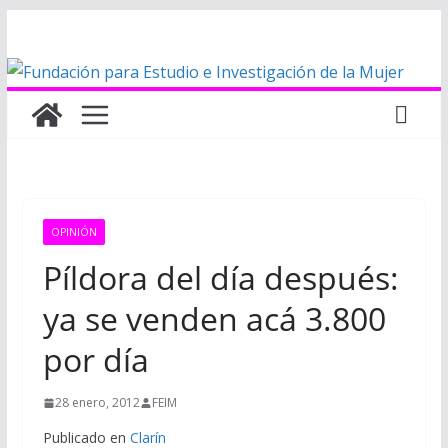
Saltar
al
contenido
OPINIÓN
Píldora del día después:
ya se venden acá 3.800
por día
28 enero, 2012
FEIM
Publicado en
Clarín