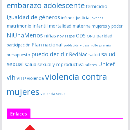
embarazo adolescente
femicidio
igualdad de géneros
justicia
infancia
jóvenes
matrimonio infantil
mortalidad materna
mujeres y poder
NiUnaMenos
niñas
ODS
paridad
noviazgos
ONU
Plan nacional
participación
premio
población y desarrollo
puedo decidir
salud
RedNac
salud
presupuesto
sexual
Unicef
salud sexual y reproductiva
talleres
violencia contra
vih
VIH+Violencia
mujeres
violencia sexual
Enlaces