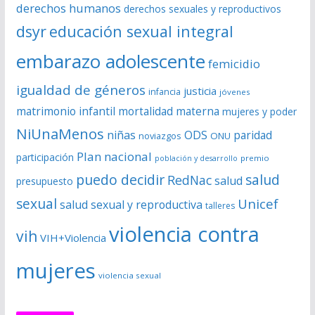
derechos humanos
derechos sexuales y reproductivos
o
dsyr
educación sexual integral
embarazo adolescente
femicidio
igualdad de géneros
justicia
infancia
jóvenes
matrimonio infantil
mortalidad materna
mujeres y poder
NiUnaMenos
niñas
ODS
paridad
noviazgos
ONU
Plan nacional
participación
premio
población y desarrollo
puedo decidir
salud
RedNac
salud
presupuesto
sexual
Unicef
salud sexual y reproductiva
talleres
violencia contra
vih
VIH+Violencia
mujeres
violencia sexual