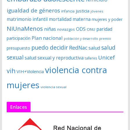
igualdad de géneros
justicia
infancia
jóvenes
matrimonio infantil
mortalidad materna
mujeres y poder
NiUnaMenos
niñas
ODS
paridad
noviazgos
ONU
Plan nacional
participación
premio
población y desarrollo
puedo decidir
salud
RedNac
salud
presupuesto
sexual
Unicef
salud sexual y reproductiva
talleres
violencia contra
vih
VIH+Violencia
mujeres
violencia sexual
Enlaces