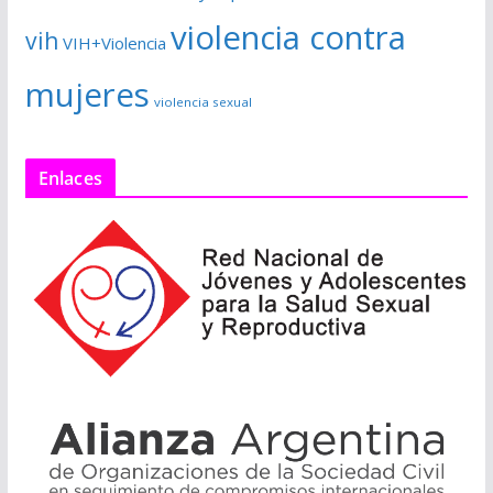
violencia contra
vih
VIH+Violencia
mujeres
violencia sexual
Enlaces