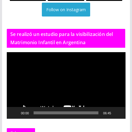
Follow on Instagram
Se realizó un estudio para la visibilización del
Matrimonio Infantil en Argentina
R
e
p
r
o
d
u
c
00:00
06:45
t
o
r