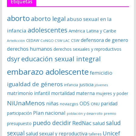
Etiquetas
d
e
aborto
aborto legal
abuso sexual en la
v
í
adolescentes
infancia
América Latina y Caribe
d
defensora de genero
CSW
CEDAW
CoNGO CSW LAC
ArteAcción
e
derechos humanos
derechos sexuales y reproductivos
o
dsyr
educación sexual integral
embarazo adolescente
femicidio
igualdad de géneros
justicia
infancia
jóvenes
matrimonio infantil
mortalidad materna
mujeres y poder
NiUnaMenos
niñas
ODS
paridad
noviazgos
ONU
Plan nacional
participación
premio
población y desarrollo
puedo decidir
salud
RedNac
salud
presupuesto
sexual
Unicef
salud sexual y reproductiva
talleres