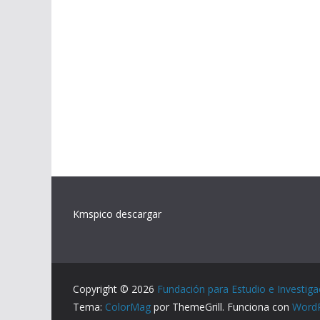
Kmspico descargar
Copyright © 2026
Fundación para Estudio e Investiga
Tema:
ColorMag
por ThemeGrill. Funciona con
Word