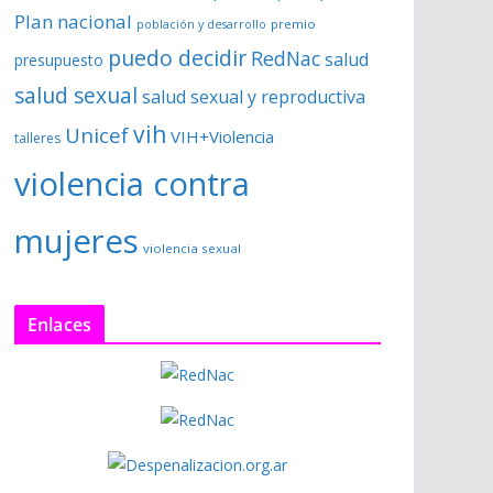
Plan nacional
premio
población y desarrollo
puedo decidir
RedNac
salud
presupuesto
salud sexual
salud sexual y reproductiva
vih
Unicef
VIH+Violencia
talleres
violencia contra
mujeres
violencia sexual
Enlaces