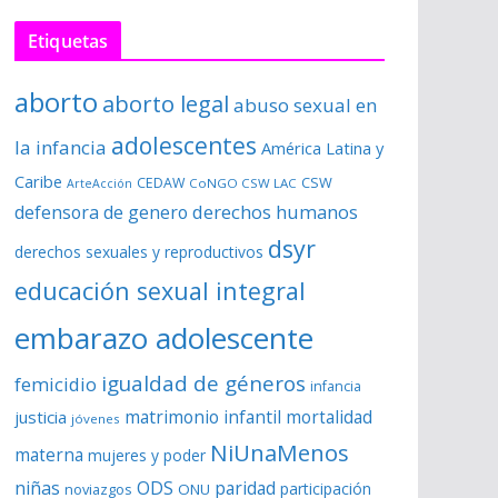
Etiquetas
aborto
aborto legal
abuso sexual en
adolescentes
la infancia
América Latina y
Caribe
CSW
CEDAW
CoNGO CSW LAC
ArteAcción
derechos humanos
defensora de genero
dsyr
derechos sexuales y reproductivos
educación sexual integral
embarazo adolescente
igualdad de géneros
femicidio
infancia
matrimonio infantil
justicia
mortalidad
jóvenes
NiUnaMenos
materna
mujeres y poder
niñas
ODS
paridad
participación
noviazgos
ONU