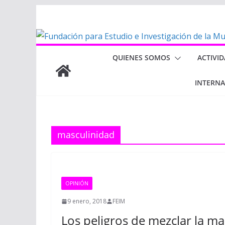
Saltar
al
contenido
QUIENES SOMOS
ACTIVI
INTERN
masculinidad
OPINIÓN
9 enero, 2018
FEIM
Los peligros de mezclar la mas