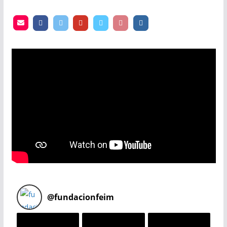
@
fundacionfeim