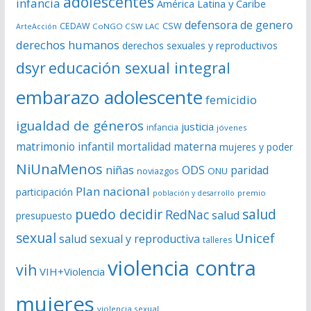
adolescentes
infancia
América Latina y Caribe
d
defensora de genero
CSW
CEDAW
CoNGO CSW LAC
ArteAcción
e
derechos humanos
derechos sexuales y reproductivos
o
dsyr
educación sexual integral
embarazo adolescente
femicidio
igualdad de géneros
justicia
infancia
jóvenes
matrimonio infantil
mortalidad materna
mujeres y poder
NiUnaMenos
niñas
ODS
paridad
noviazgos
ONU
Plan nacional
participación
premio
población y desarrollo
puedo decidir
salud
RedNac
salud
presupuesto
sexual
Unicef
salud sexual y reproductiva
talleres
violencia contra
vih
VIH+Violencia
mujeres
violencia sexual