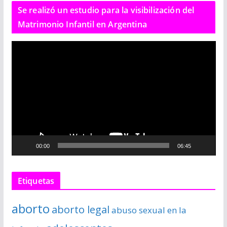
Se realizó un estudio para la visibilización del
Matrimonio Infantil en Argentina
R
e
p
r
o
d
u
c
00:00
06:45
t
o
r
Etiquetas
d
e
aborto
aborto legal
abuso sexual en la
v
í