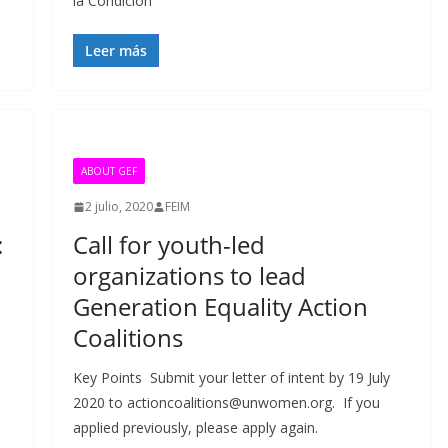
la Condición
Leer más
ABOUT GEF
2 julio, 2020
FEIM
:
Call for youth-led
organizations to lead
Generation Equality Action
Coalitions
Key Points Submit your letter of intent by 19 July
2020 to actioncoalitions@unwomen.org. If you
applied previously, please apply again.