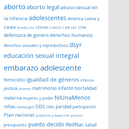
aborto
aborto legal
abuso sexual en
adolescentes
la infancia
América Latina y
Caribe
CSW
CEDAW
CoNGO CSW LAC
ArteAcción
derechos humanos
defensora de genero
dsyr
derechos sexuales y reproductivos
educación sexual integral
embarazo adolescente
igualdad de géneros
femicidio
infancia
matrimonio infantil
justicia
mortalidad
jóvenes
NiUnaMenos
materna
mujeres y poder
niñas
ODS
paridad
participación
noviazgos
ONU
Plan nacional
premio
población y desarrollo
puedo decidir
RedNac
salud
presupuesto