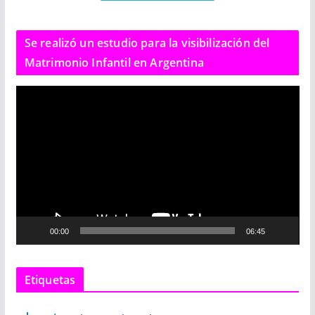
Se realizó un estudio para la visibilización del
Matrimonio Infantil en Argentina
R
e
p
r
o
d
u
c
00:00
06:45
t
o
r
Etiquetas
d
e