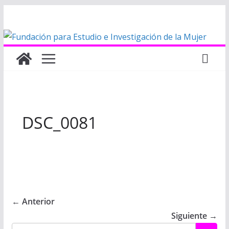
Saltar
al
contenido
DSC_0081
← Anterior
Siguiente →