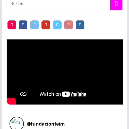
@
fundacionfeim