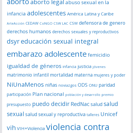
aborto
aborto legal
abuso sexual en la
v
í
adolescentes
infancia
América Latina y Caribe
d
defensora de genero
CSW
CEDAW
CoNGO CSW LAC
ArteAcción
e
derechos humanos
derechos sexuales y reproductivos
o
dsyr
educación sexual integral
embarazo adolescente
femicidio
igualdad de géneros
justicia
infancia
jóvenes
matrimonio infantil
mortalidad materna
mujeres y poder
NiUnaMenos
niñas
ODS
paridad
noviazgos
ONU
Plan nacional
participación
premio
población y desarrollo
puedo decidir
salud
RedNac
salud
presupuesto
sexual
Unicef
salud sexual y reproductiva
talleres
violencia contra
vih
VIH+Violencia