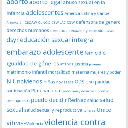
aborto
aborto legal
abuso sexual en la
v
í
adolescentes
infancia
América Latina y Caribe
d
defensora de genero
CSW
CEDAW
CoNGO CSW LAC
ArteAcción
e
derechos humanos
derechos sexuales y reproductivos
o
dsyr
educación sexual integral
embarazo adolescente
femicidio
igualdad de géneros
justicia
infancia
jóvenes
matrimonio infantil
mortalidad materna
mujeres y poder
NiUnaMenos
niñas
ODS
paridad
noviazgos
ONU
Plan nacional
participación
premio
población y desarrollo
puedo decidir
salud
RedNac
salud
presupuesto
sexual
Unicef
salud sexual y reproductiva
talleres
violencia contra
vih
VIH+Violencia