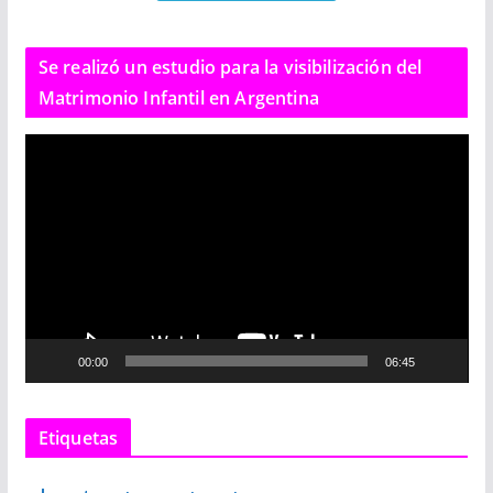
Se realizó un estudio para la visibilización del
Matrimonio Infantil en Argentina
R
e
p
r
o
d
u
c
00:00
06:45
t
o
r
Etiquetas
d
e