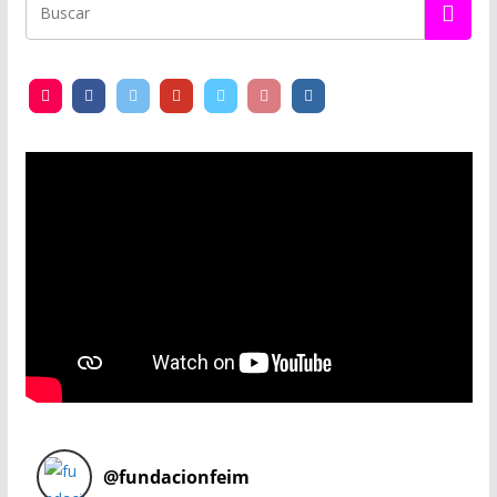
@
fundacionfeim