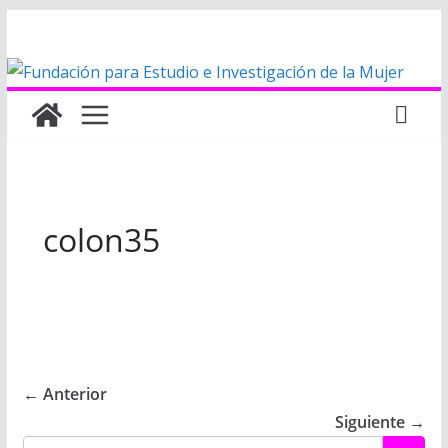
Saltar
al
contenido
colon35
← Anterior
Siguiente →